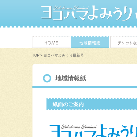
TOP
> ヨコハマよみうり最新号
地域情報紙
紙面のご案内