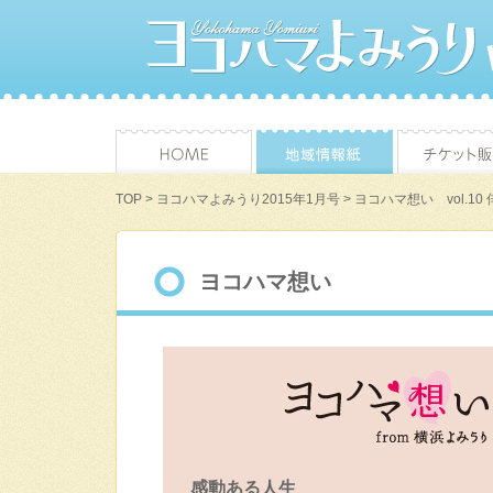
TOP
>
ヨコハマよみうり2015年1月号
> ヨコハマ想い vol.10
ヨコハマ想い
感動ある人生