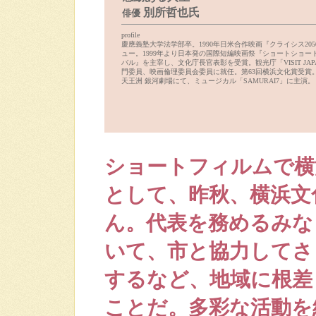
別所哲也氏
俳優
profile
慶應義塾大学法学部卒。1990年日米合作映画『クライシス20
ュー。1999年より日本発の国際短編映画祭『ショートショー
バル』を主宰し、文化庁長官表彰を受賞。観光庁「VISIT JA
門委員、映画倫理委員会委員に就任。第63回横浜文化賞受賞。
天王洲 銀河劇場にて、ミュージカル「SAMURAI7」に主演。
ショートフィルムで横
として、昨秋、横浜文
ん。代表を務めるみな
いて、市と協力してさ
するなど、地域に根差
ことだ。多彩な活動を