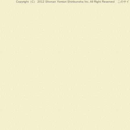
Copyright（C） 2012 Shonan Yomiuri Shinbunsha Inc. All R