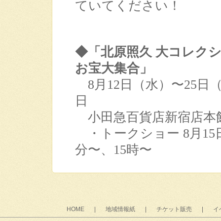
ていてください！
◆「北原照久 大コレク
お宝大集合」
8月12日（水）〜25日
日
小田急百貨店新宿店本館1
・トークショー 8月15日
分〜、15時〜
HOME
|
地域情報紙
|
チケット販売
|
イ